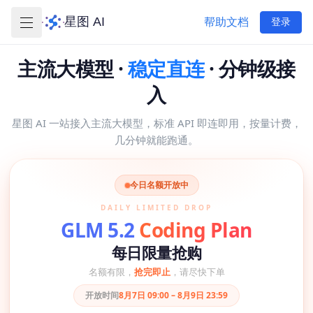
星图 AI
帮助文档
登录
主流大模型 ·
稳定直连
· 分钟级接
入
星图 AI 一站接入主流大模型，标准 API 即连即用，按量计费，
几分钟就能跑通。
今日名额开放中
DAILY LIMITED DROP
GLM 5.2
Coding Plan
每日限量抢购
名额有限，
抢完即止
，请尽快下单
开放时间
8月7日 09:00 – 8月9日 23:59