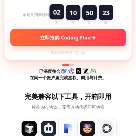
02
10
50
23
:
:
:
本轮关闭倒计时
天
时
分
秒
→
立即抢购 Coding Plan
购买即用
微信 / 支付宝
已深度整合
在同一个账户里完成鉴权、调用与计费。
完美兼容以下工具，开箱即用
标准 API 协议，无需改动代码即可切换