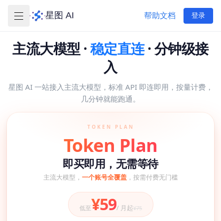
星图 AI
帮助文档
登录
主流大模型 ·
稳定直连
· 分钟级接
入
星图 AI 一站接入主流大模型，标准 API 即连即用，按量计费，
几分钟就能跑通。
TOKEN PLAN
Token Plan
即买即用，无需等待
主流大模型，
一个账号全覆盖
，按需付费无门槛
¥59
/ 月起
低至
¥75